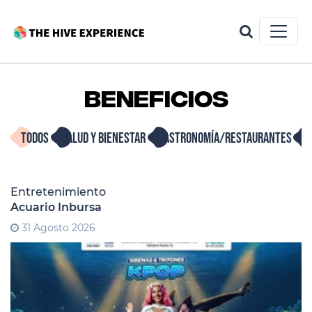
Beneficios
TODOS
SALUD Y BIENESTAR
GASTRONOMÍA/RESTAURANTES
E
Entretenimiento
Acuario Inbursa
31 Agosto 2026