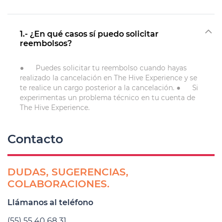
1.- ¿En qué casos sí puedo solicitar
reembolsos?
● Puedes solicitar tu reembolso cuando hayas
realizado la cancelación en The Hive Experience y se
te realice un cargo posterior a la cancelación. ● Si
experimentas un problema técnico en tu cuenta de
The Hive Experience.
Contacto
DUDAS, SUGERENCIAS,
COLABORACIONES.
Llámanos al teléfono
(55) 55 40 68 31