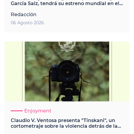
García Saiz, tendrá su estreno mundial en el
Festival Internacional de Cine de San
Redacción
Sebastián
06 Agosto 2026
Enjoyment
Claudio V. Ventosa presenta "Tinskani", un
cortometraje sobre la violencia detrás de la
nota roja