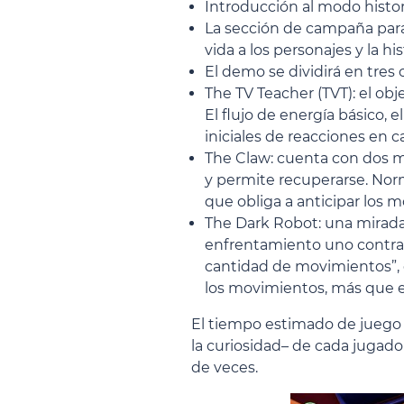
Introducción al modo histor
La sección de campaña para
vida a los personajes y la his
El demo se dividirá en tre
The TV Teacher (TVT): el obj
El flujo de energía básico,
iniciales de reacciones en
The Claw: cuenta con dos mo
y permite recuperarse. Norm
que obliga a anticipar los 
The Dark Robot: una mirada
enfrentamiento uno contra 
cantidad de movimientos”, en
los movimientos, más que en 
El tiempo estimado de juego p
la curiosidad– de cada jugado
de veces.