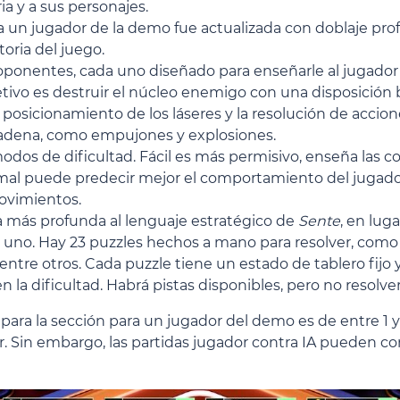
ia y a sus personajes.
 un jugador de la demo fue actualizada con doblaje pro
toria del juego.
s oponentes, cada uno diseñado para enseñarle al jugado
etivo es destruir el núcleo enemigo con una disposición b
 el posicionamiento de los láseres y la resolución de acc
 cadena, como empujones y explosiones.
dos de dificultad. Fácil es más permisivo, enseña las c
al puede predecir mejor el comportamiento del jugador y
movimientos.
 más profunda al lenguaje estratégico de
Sente
, en lug
uno. Hay 23 puzzles hechos a mano para resolver, como 
tre otros. Cada puzzle tiene un estado de tablero fijo y
la dificultad. Habrá pistas disponibles, pero no resolverá
ara la sección para un jugador del demo es de entre 1 y 
r. Sin embargo, las partidas jugador contra IA pueden c