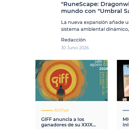
"RuneScape: Dragonwi
mundo con "Umbral Sa
gran actualización ante
La nueva expansión añade un
sistema ambiental dinámico,
enfrentamiento contra Fuzan,
Redacción
30 Junio 2026
Active
GIFF anuncia a los
MI
ganadores de su XXIX
in