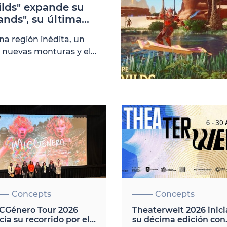
lds" expande su
nds", su última
s de la versión 1.0
a región inédita, un
 nuevas monturas y el
 el tirano ardiente
Concepts
Concepts
CGénero Tour 2026
Theaterwelt 2026 inici
icia su recorrido por el
su décima edición con