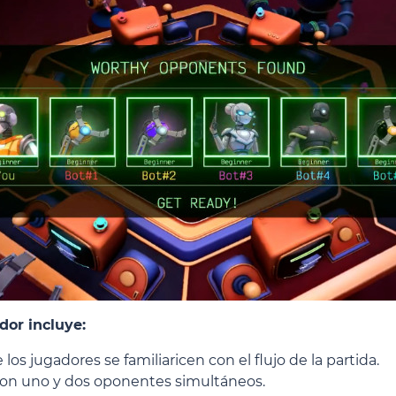
dor incluye:
los jugadores se familiaricen con el flujo de la partida.
 con uno y dos oponentes simultáneos.