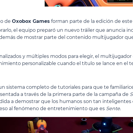
po de
Oxobox Games
forman parte de la edición de est
brarlo, el equipo preparó un nuevo tráiler que anuncia i
demás de mostrar parte del contenido multijugador que
alizados y múltiples modos para elegir, el multijugador
imiento personalizable cuando el título se lance en el t
un sistema completo de tutoriales para que te familiaric
esentada a través de la primera parte de la campaña de
S
idida a demostrar que los humanos son tan inteligentes
ceso al fenómeno de entretenimiento que es
Sente
.