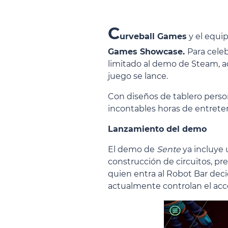
C
urveball Games
y el equi
Games Showcase.
Para cele
limitado al demo de Steam, a
juego se lance.
Con diseños de tablero person
incontables horas de entreten
Lanzamiento del demo
El demo de
Sente
ya incluye 
construcción de circuitos, pr
quien entra al Robot Bar dec
actualmente controlan el ac