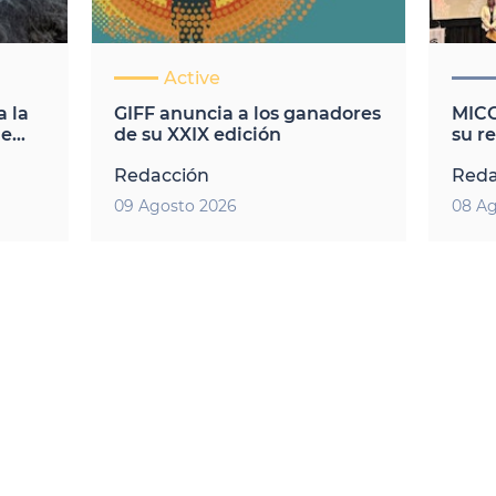
Active
 la
GIFF anuncia a los ganadores
MICG
de
de su XXIX edición
su re
una 
Redacción
Reda
de c
09 Agosto 2026
08 Ag