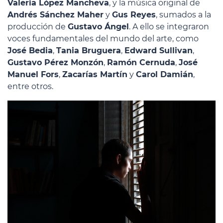
Valeria López Mancheva
, y la música original de
Andrés Sánchez Maher
y
Gus Reyes
, sumados a la
producción de
Gustavo Ángel
. A ello se integraron
voces fundamentales del mundo del arte, como
José Bedia
,
Tania Bruguera
,
Edward Sullivan
,
Gustavo Pérez Monzón
,
Ramón Cernuda
,
José
Manuel Fors
,
Zacarías Martín
y
Carol Damián
,
entre otros.