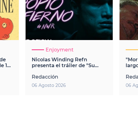
Enjoyment
 de
Nicolas Winding Refn
"Mor
e 12
presenta el tráiler de "Su
larg
propio infierno", su nuevo
Garc
Redacción
Reda
thriller futurista
estr
Fest
06 Agosto 2026
06 Ag
Cine