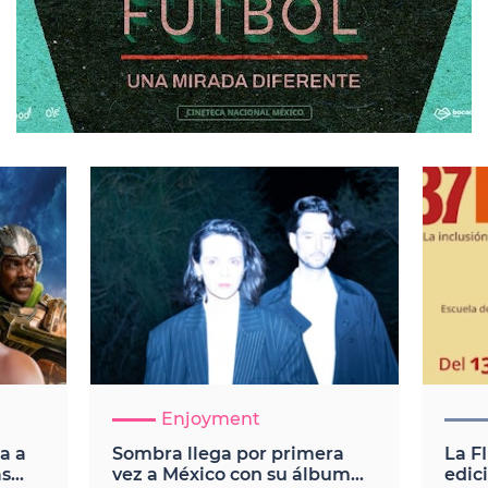
Enjoyment
a a
Sombra llega por primera
La F
as
vez a México con su álbum
edic